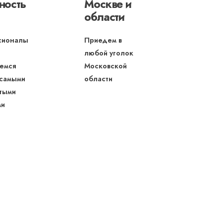
ность
Москве и
области
сионалы
Приедем в
любой уголок
емся
Московской
 самыми
области
тыми
ми