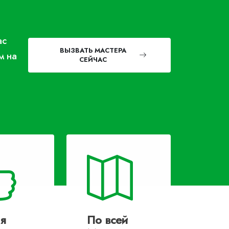
ас
ВЫЗВАТЬ МАСТЕРА
м на
СЕЙЧАС
я
По всей