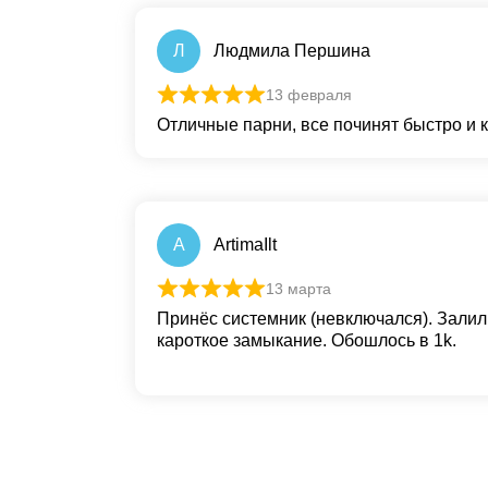
Л
Людмила Першина
13 февраля
Отличные парни, все починят быстро и 
A
ArtimaIlt
13 марта
Принёс системник (невключался). Залили
кароткое замыкание. Обошлось в 1k.