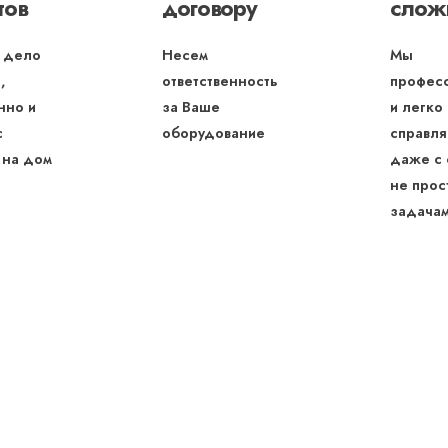
тов
договору
слож
 дело
Несем
Мы
,
ответственность
профес
нно и
за Ваше
и легко
с
оборудование
справля
 на дом
даже с
не прос
задача