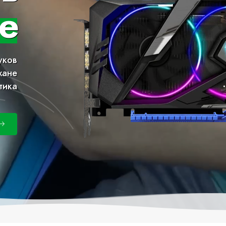
е
уков
хане
тика