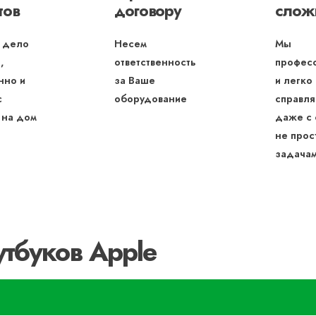
тов
договору
слож
 дело
Несем
Мы
,
ответственность
профес
нно и
за Ваше
и легко
с
оборудование
справля
 на дом
даже с
не прос
задача
тбуков Apple