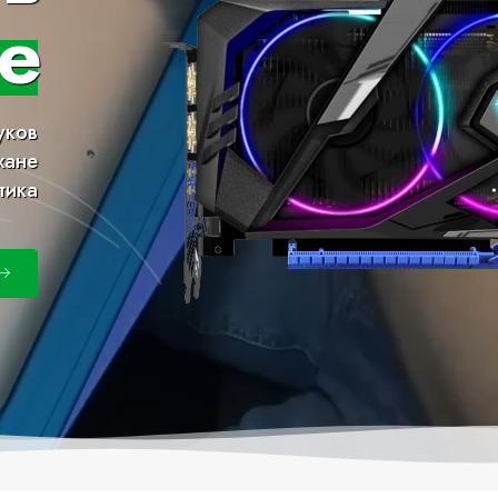
е
уков
хане
тика