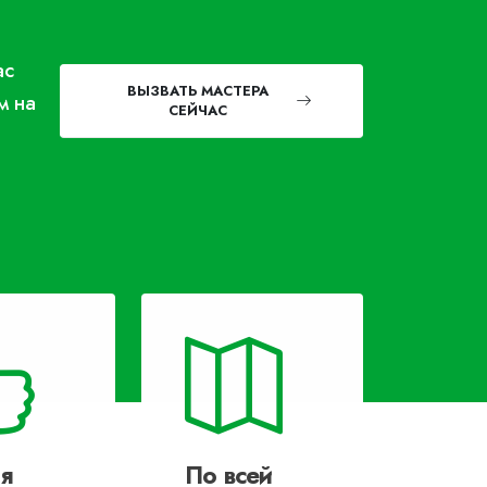
ас
ВЫЗВАТЬ МАСТЕРА
м на
СЕЙЧАС
я
По всей