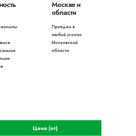
ность
Москве и
области
сионалы
Приедем в
любой уголок
емся
Московской
 самыми
области
тыми
ми
Цена (от)