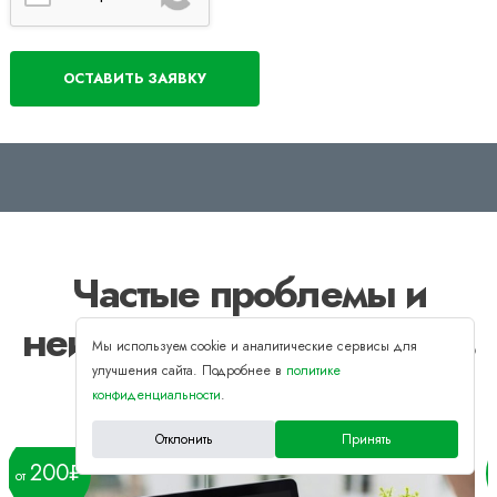
Частые проблемы и
неисправности ноутбуков
Мы используем cookie и аналитические сервисы для
улучшения сайта. Подробнее в
политике
Asus
конфиденциальности
.
Отклонить
Принять
200