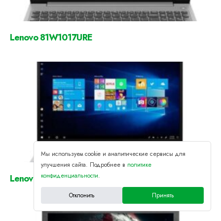
Lenovo 81W1017URE
Мы используем cookie и аналитические сервисы для
улучшения сайта. Подробнее в
политике
конфиденциальности
.
Lenovo 82C7000YRU
Отклонить
Принять