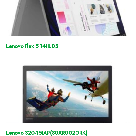
Lenovo Flex 5 14IIL05
Lenovo 320-15IAP(80XR0020RK)