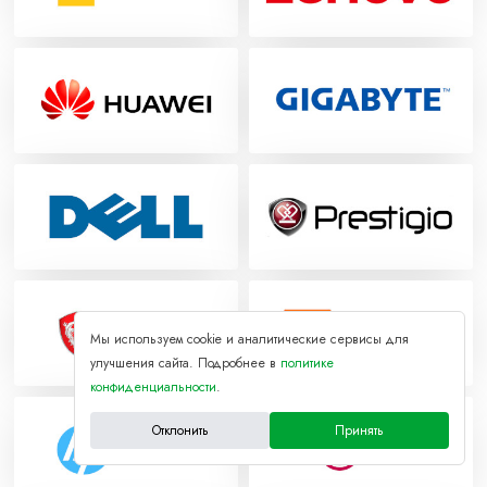
Мы используем cookie и аналитические сервисы для
улучшения сайта. Подробнее в
политике
конфиденциальности
.
Отклонить
Принять