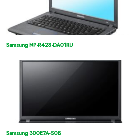
Samsung NP-R428-DA01RU
Samsung 300E7A-S0B