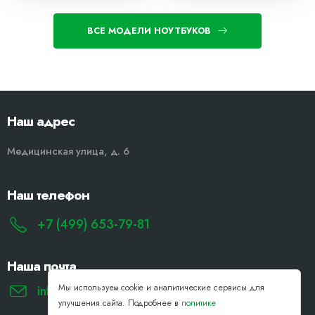
ВСЕ МОДЕЛИ НОУТБУКОВ
Наш адрес
Медицинская улица, д. 6
Наш телефон
+7 (499) 653-79-81
Наша почта
Мы используем cookie и аналитические сервисы для
info@remont-noutbukov-pk.ru
улучшения сайта. Подробнее в
политике