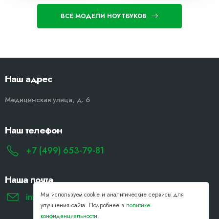
ВСЕ МОДЕЛИ НОУТБУКОВ
Наш адрес
Медицинская улица, д. 6
Наш телефон
+7 (499) 653-79-81
Наша почта
Мы используем cookie и аналитические сервисы для
info@remont-noutbukov-pk.ru
улучшения сайта. Подробнее в
политике
конфиденциальности
.