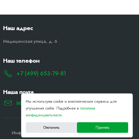
Наш адрес
Медицинская улица, д. 6
Наш телефон
+7 (499) 653-79-81
Наша почта
Мы используем cookie и аналитические сервисы для
info@remont-noutbukov-pk.ru
улучшения сайта. Подробнее в
политике
конфиденциальности
.
Отклонить
Принять
Информация на сайте не является публичной офертой