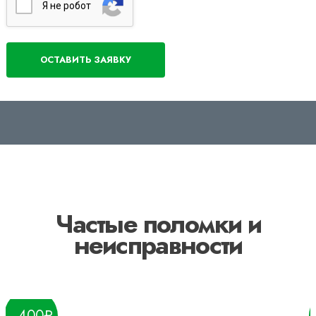
Я нe poбoт
Частые поломки и
неисправности
400