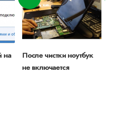
й на
После чистки ноутбук
Ноутбук
не включается