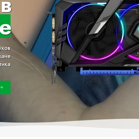
в
е
уков
хане
тика