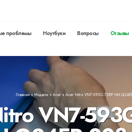
ые проблемы
Ноутбуки
Вопросы
Отзывы
Главная
»
Модели
»
Acer
»
Acer Nitro VN7-593G-72RP NH.Q24E
Nitro VN7-593G