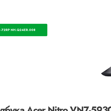
-72RP NH.Q24ER.008
утбука Acer Nitro VN7-593