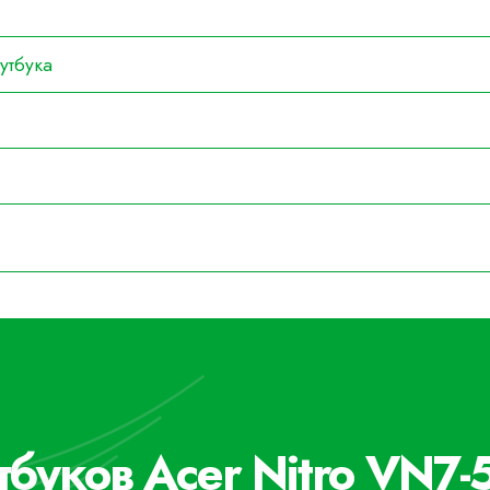
утбука
тбуков Acer Nitro VN7