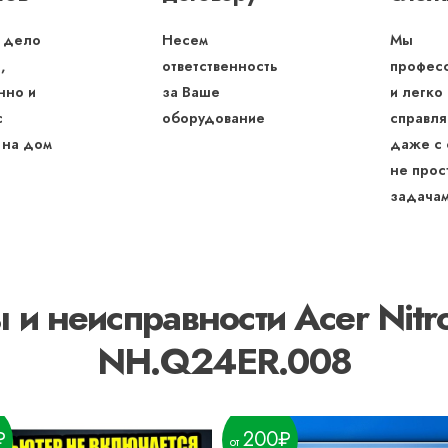
 дело
Несем
Мы
,
ответственность
профес
нно и
за Ваше
и легко
с
оборудование
справля
 на дом
даже с
не прос
задача
 и неисправности Acer Nit
NH.Q24ER.008
200