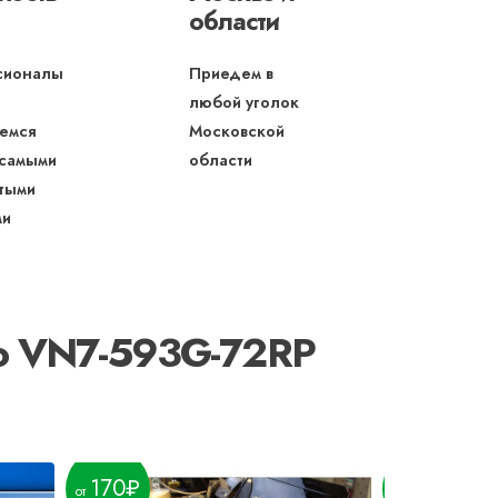
области
сионалы
Приедем в
любой уголок
емся
Московской
 самыми
области
тыми
ми
ro VN7-593G-72RP
170
170