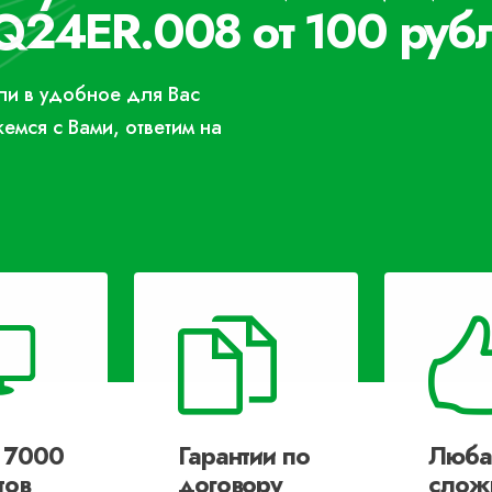
Q24ER.008 от 100 руб
или в удобное для Вас
жемся с Вами, ответим на
 7000
Гарантии по
Люба
тов
договору
слож