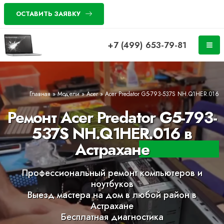
ОСТАВИТЬ ЗАЯВКУ
+7 (499) 653-79-81
Главная
»
Модели
»
Acer
»
Acer Predator G5-793-537S NH.Q1HER.016
Ремонт Acer Predator G5-793-
537S NH.Q1HER.016 в
Астрахане
Профессиональный ремонт компьютеров и
ноутбуков
Выезд мастера на дом в любой район в
Астрахане
Бесплатная диагностика