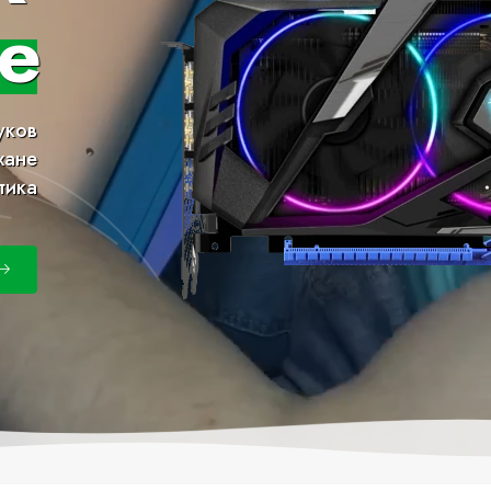
е
уков
хане
тика