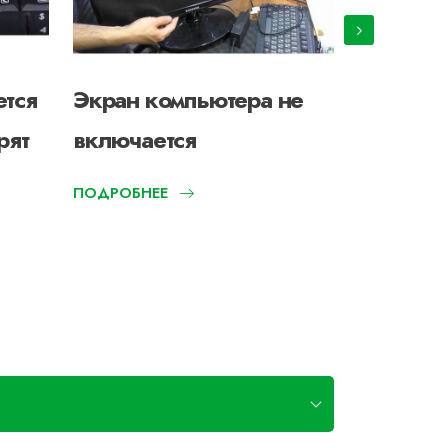
ется
Экран компьютера не
Шумит н
рят
включается
ПОДРОБНЕЕ