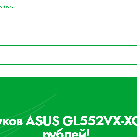
утбука
буков ASUS GL552VX-X
рублей!