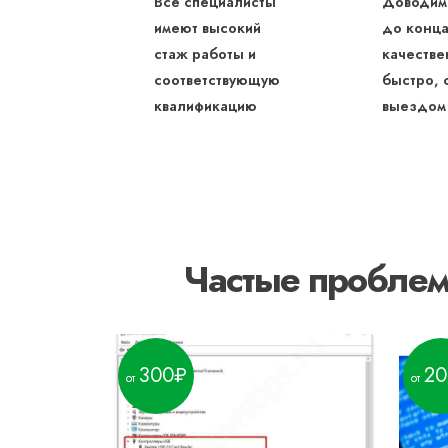
Все специалисты
Доводим
имеют высокий
до конца
стаж работы и
качестве
соответствующую
быстро, 
квалификацию
выездом
Частые пробле
300
20