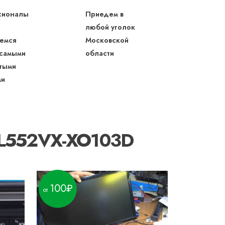
сионалы
Приедем в
любой уголок
емся
Московской
 самыми
области
тыми
ми
GL552VX-XO103D
100
190