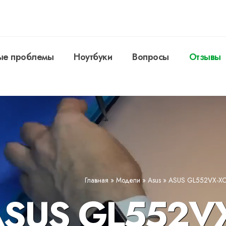
ые проблемы
Ноутбуки
Вопросы
Отзывы
Главная
»
Модели
»
Asus
»
ASUS GL552VX-X
ASUS GL552VX