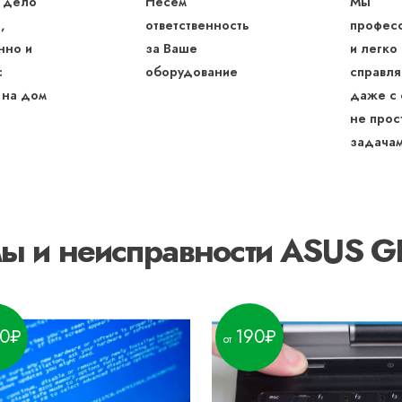
 дело
Несем
Мы
,
ответственность
профес
нно и
за Ваше
и легко
с
оборудование
справля
 на дом
даже с
не прос
задача
мы и неисправности ASUS 
0
190