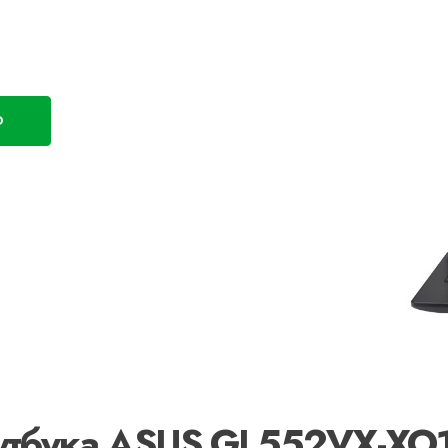
D
оутбука ASUS GL552VX-XO