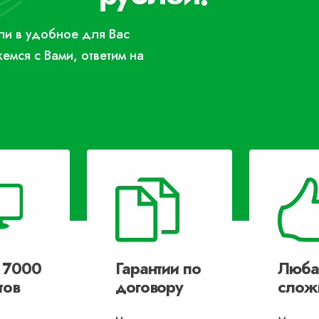
или в удобное для Вас
жемся с Вами, ответим на
 7000
Гарантии по
Люба
тов
договору
слож