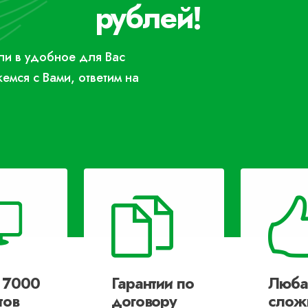
рублей!
или в удобное для Вас
жемся с Вами, ответим на
 7000
Гарантии по
Люба
тов
договору
слож