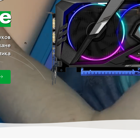
е
уков
хане
тика