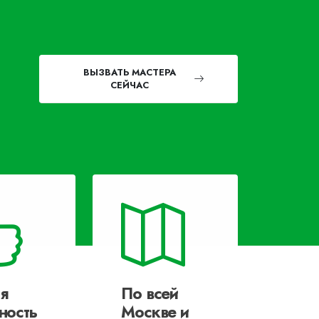
ВЫЗВАТЬ МАСТЕРА
СЕЙЧАС
я
По всей
ность
Москве и