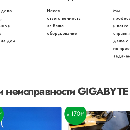
 дело
Несем
Мы
,
ответственность
профес
нно и
за Ваше
и легко
с
оборудование
справля
 на дом
даже с
не прос
задача
и неисправности GIGABYT
170