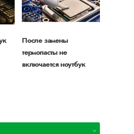
ук
После замены
Ноутбук
термопасты не
без зар
включается ноутбук