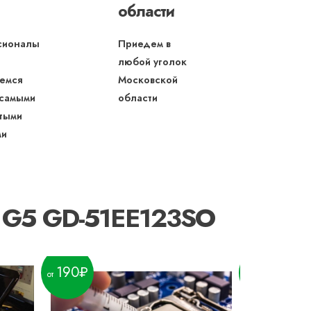
области
сионалы
Приедем в
любой уголок
емся
Московской
 самыми
области
тыми
ми
E G5 GD-51EE123SO
190
200