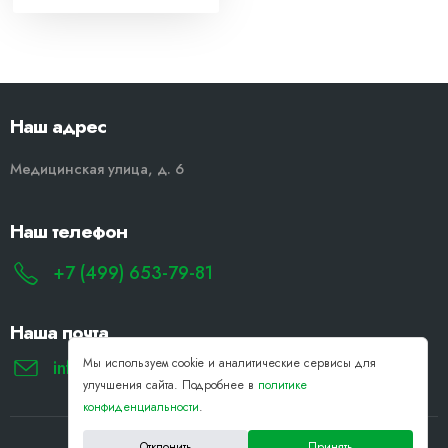
Наш адрес
Медицинская улица, д. 6
Наш телефон
+7 (499) 653-79-81
Наша почта
Мы используем cookie и аналитические сервисы для
info@remont-noutbukov-pk.ru
улучшения сайта. Подробнее в
политике
конфиденциальности
.
Отклонить
Принять