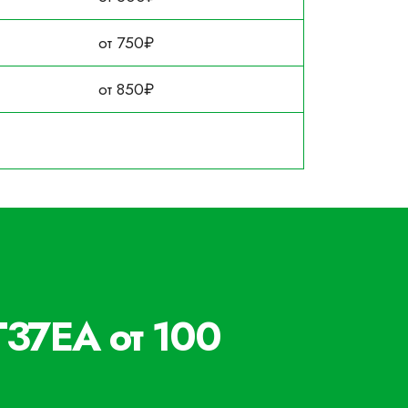
от 750₽
от 850₽
T37EA от 100