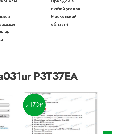
сионалы
Приедем в
любой уголок
емся
Московской
 самыми
области
тыми
ми
ba031ur P3T37EA
170
450