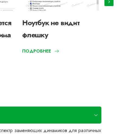
ется
Ноутбук не видит
Ноутбук
има
флешку
жесткий
ПОДРОБНЕЕ
 спектр заменяющих динамиков для различных