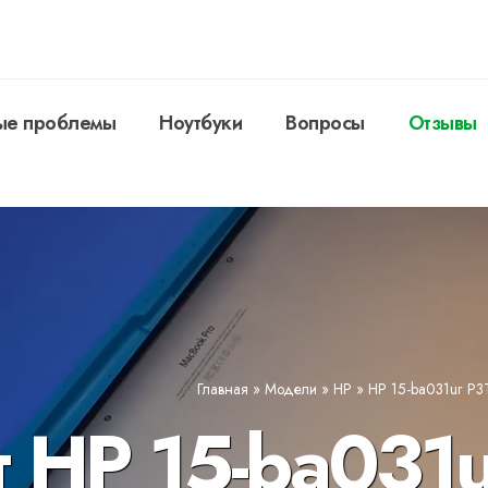
ые проблемы
Ноутбуки
Вопросы
Отзывы
Главная
»
Модели
»
HP
»
HP 15-ba031ur P3
 HP 15-ba031u