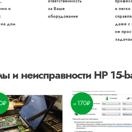
,
ответственность
профес
нно и
за Ваше
и легко
с
оборудование
справля
 на дом
даже с
не прос
задача
ы и неисправности HP 15-
0
170