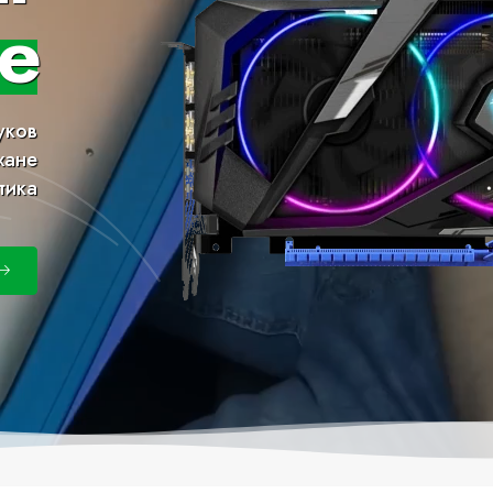
е
уков
хане
тика