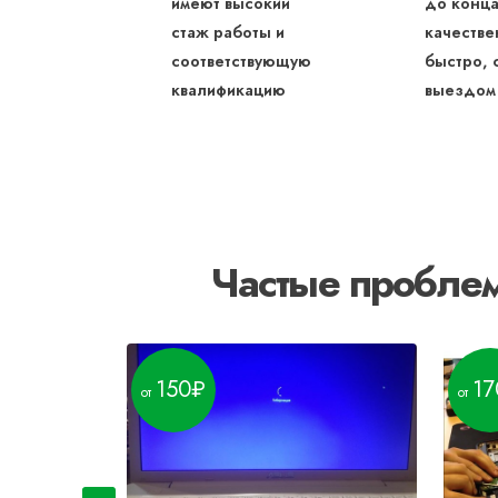
имеют высокий
до конца
стаж работы и
качестве
соответствующую
быстро, 
квалификацию
выездом
Частые проблем
150
17