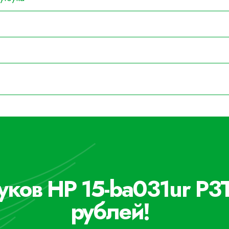
уков HP 15-ba031ur P3
рублей!