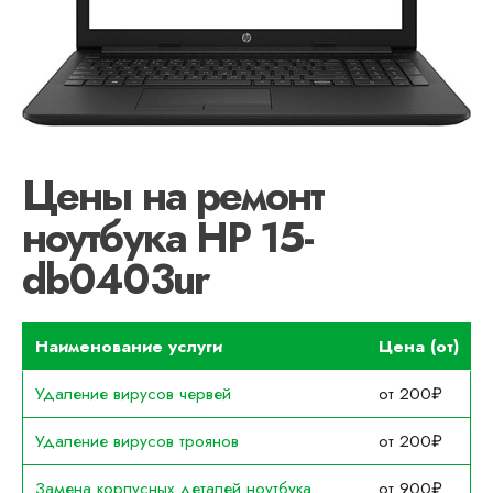
Цены на ремонт
ноутбука HP 15-
db0403ur
Наименование услуги
Цена (от)
Удаление вирусов червей
от 200₽
Удаление вирусов троянов
от 200₽
Замена корпусных деталей ноутбука
от 900₽