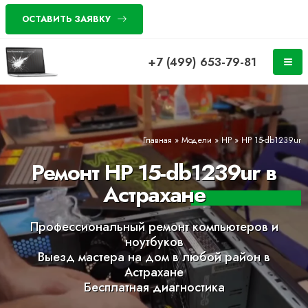
ОСТАВИТЬ ЗАЯВКУ
+7 (499) 653-79-81
Главная
»
Модели
»
HP
»
HP 15-db1239ur
Ремонт HP 15-db1239ur в
Астрахане
Профессиональный ремонт компьютеров и
ноутбуков
Выезд мастера на дом в любой район в
Астрахане
Бесплатная диагностика