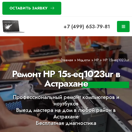
ОСТАВИТЬ ЗАЯВКУ
+7 (499) 653-79-81
Главная
»
Модели
»
HP
»
HP 15s-eq1023ur
Ремонт HP 15s-eq1023ur в
Астрахане
Профессиональный ремонт компьютеров и
ноутбуков
Выезд мастера на дом в любой район в
Астрахане
Бесплатная диагностика