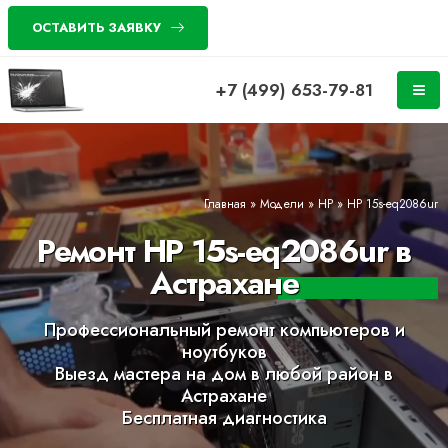
ОСТАВИТЬ ЗАЯВКУ
+7 (499) 653-79-81
Главная
»
Модели
»
HP
»
HP 15s-eq2086ur
Ремонт HP 15s-eq2086ur в
Астрахане
Профессиональный ремонт компьютеров и
ноутбуков
Выезд мастера на дом в любой район в
Астрахане
Бесплатная диагностика