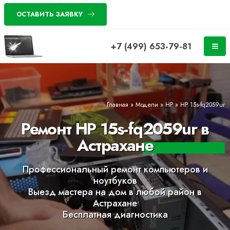
ОСТАВИТЬ ЗАЯВКУ
+7 (499) 653-79-81
Главная
»
Модели
»
HP
»
HP 15s-fq2059ur
Ремонт HP 15s-fq2059ur в
Астрахане
Профессиональный ремонт компьютеров и
ноутбуков
Выезд мастера на дом в любой район в
Астрахане
Бесплатная диагностика