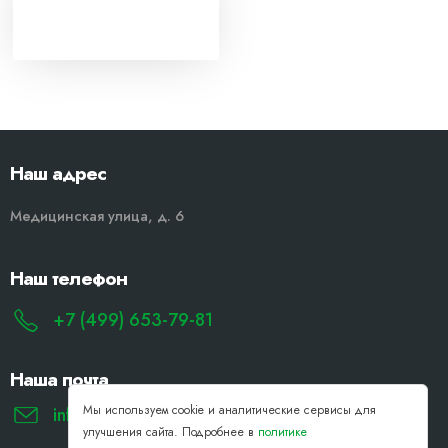
Наш адрес
Медицинская улица, д. 6
Наш телефон
+7 (499) 653-79-81
Наша почта
Мы используем cookie и аналитические сервисы для
info@remont-noutbukov-pk.ru
улучшения сайта. Подробнее в
политике