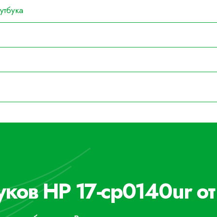
утбука
уков HP 17-cp0140ur от