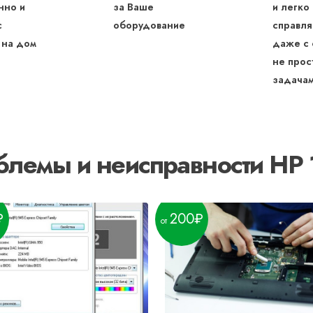
нно и
за Ваше
и легко
с
оборудование
справля
 на дом
даже с
не прос
задача
блемы и неисправности HP 
200