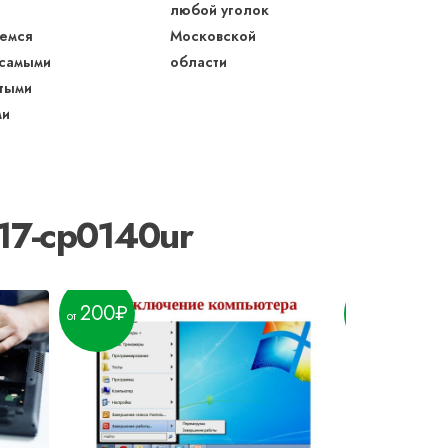
любой уголок
емся
Московской
 самыми
области
тыми
ми
17-cp0140ur
200
170