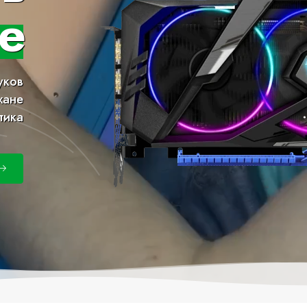
е
уков
хане
тика