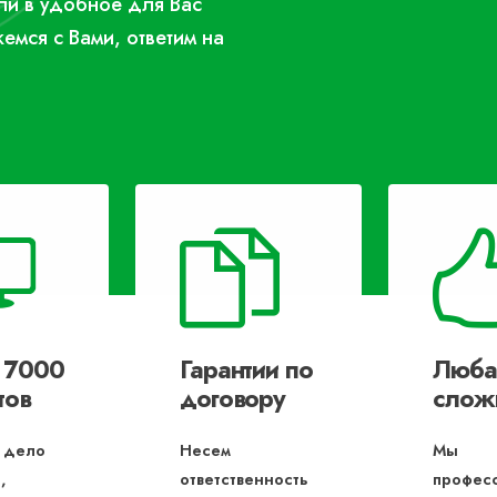
или в удобное для Вас
жемся с Вами, ответим на
 7000
Гарантии по
Люба
тов
договору
слож
 дело
Несем
Мы
,
ответственность
профес