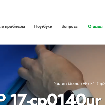
ые проблемы
Ноутбуки
Вопросы
Отзывы
Главная
»
Модели
»
HP
»
HP 17-cp0
P 17-cp0140ur 