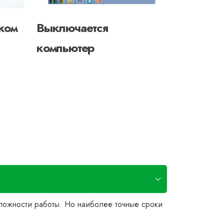
ком
Выключается
После ч
компьютер
не вклю
сложности работы. Но наиболее точные сроки