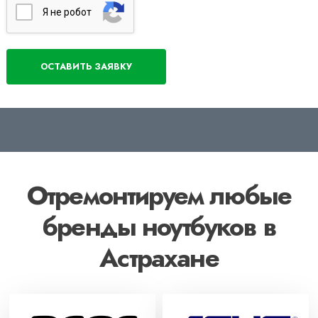
Я нe poбoт
Отремонтируем любые
бренды ноутбуков в
Астрахане