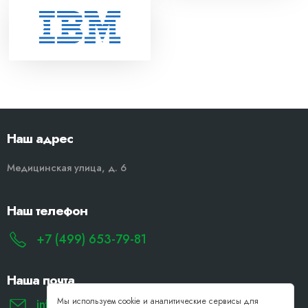
Наш адрес
Медицинская улица, д. 6
Наш телефон
+7 (499) 653-79-81
Наша почта
Мы используем cookie и аналитические сервисы для
info@remont-noutbukov-pk.ru