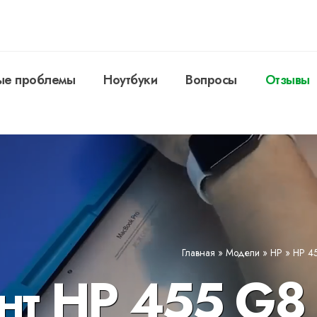
ые проблемы
Ноутбуки
Вопросы
Отзывы
Главная
»
Модели
»
HP
»
HP 4
нт HP 455 G8 