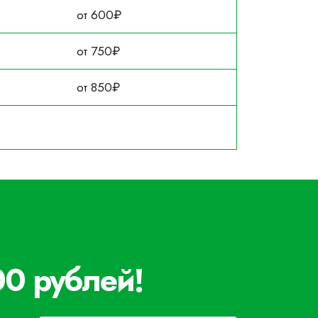
от 600₽
от 750₽
от 850₽
00 рублей!