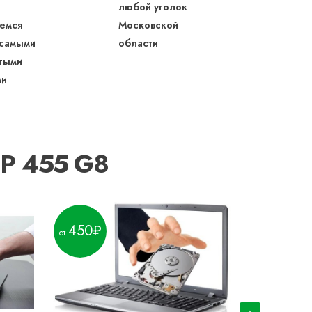
любой уголок
емся
Московской
 самыми
области
тыми
ми
HP 455 G8
450
300