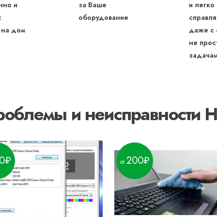
нно и
за Ваше
и легко
с
оборудование
справля
 на дом
даже с
не прос
задача
роблемы и неисправности 
0
200