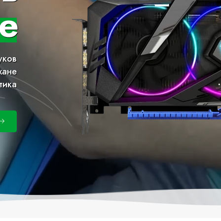
е
уков
хане
тика