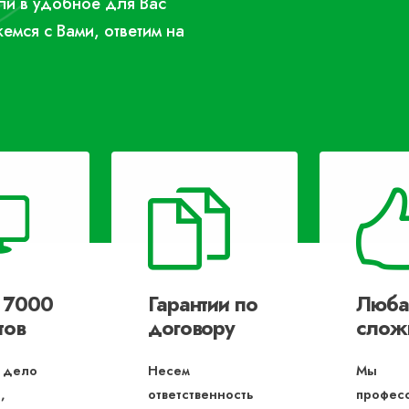
или в удобное для Вас
жемся с Вами, ответим на
 7000
Гарантии по
Люба
тов
договору
слож
 дело
Несем
Мы
,
ответственность
профес