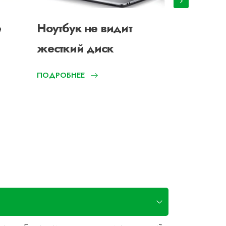
е
Ноутбук не видит
Ноутбук
жесткий диск
установ
не вклю
ПОДРОБНЕЕ