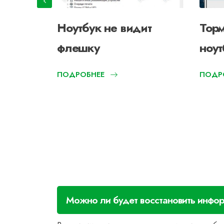
ючается
Ноутбук не видит
Торм
е горят
флешку
ноут
ПОДРОБНЕЕ
ПОДР
Можно ли будет восстановить инфор