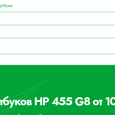
утбука
тбуков HP 455 G8 от 1