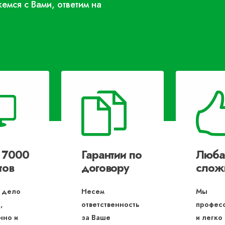
жемся с Вами, ответим на
 7000
Гарантии по
Люба
тов
договору
слож
 дело
Несем
Мы
,
ответственность
профес
нно и
за Ваше
и легко