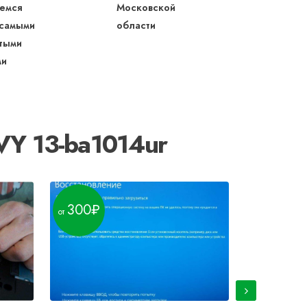
емся
Московской
 самыми
области
тыми
ми
VY 13-ba1014ur
300
170