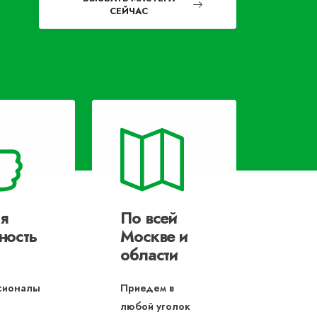
СЕЙЧАС
я
По всей
ность
Москве и
области
сионалы
Приедем в
любой уголок