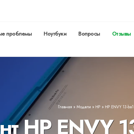
ые проблемы
Ноутбуки
Вопросы
Отзывы
Главная
»
Модели
»
HP
»
HP ENVY 13-ba1
нт HP ENVY 13