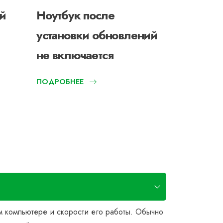
й
Ноутбук после
Не рабо
установки обновлений
включен
не включается
ПОДРОБНЕЕ
м компьютере и скорости его работы. Обычно