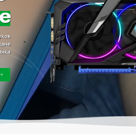
е
уков
хане
тика