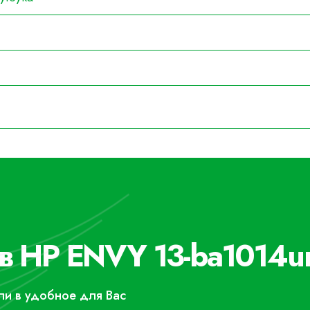
в HP ENVY 13-ba1014ur
или в удобное для Вас