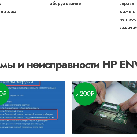
с
оборудование
справля
 на дом
даже с
не прос
задача
мы и неисправности HP EN
0
200