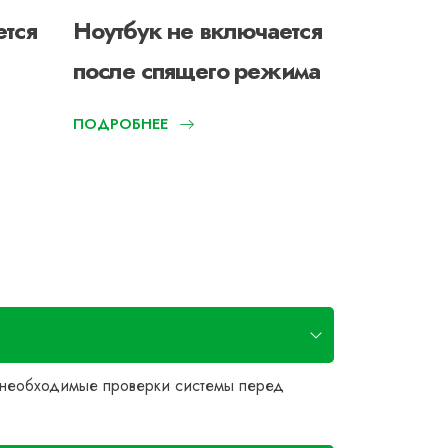
ется
Ноутбук не включается
Не рабо
после спящего режима
ноутбук
ПОДРОБНЕЕ
е необходимые проверки системы перед