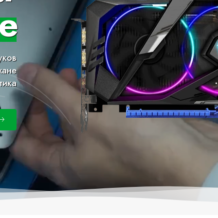
е
уков
хане
тика