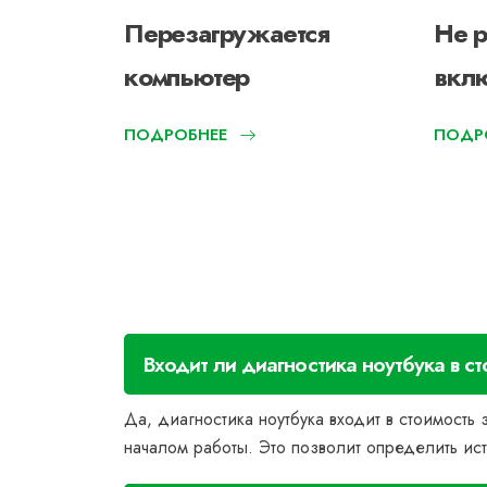
ит
Перезагружается
Не р
компьютер
вклю
ПОДРОБНЕЕ
ПОДР
Входит ли диагностика ноутбука в 
Да, диагностика ноутбука входит в стоимост
началом работы. Это позволит определить ист