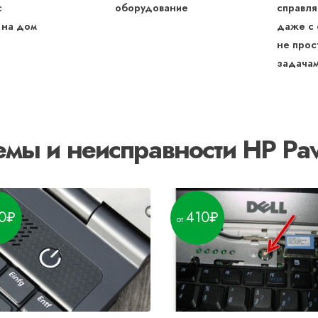
с
оборудование
справля
 на дом
даже с
не прос
задача
мы и неисправности HP Pavi
0
410