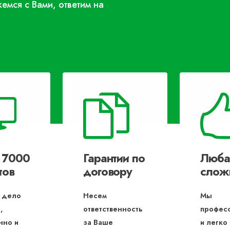
жемся с Вами, ответим на
 7000
Гарантии по
Люба
тов
договору
слож
 дело
Несем
Мы
,
ответственность
профес
нно и
за Ваше
и легко