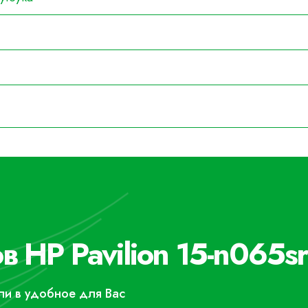
в HP Pavilion 15-n065sr
или в удобное для Вас