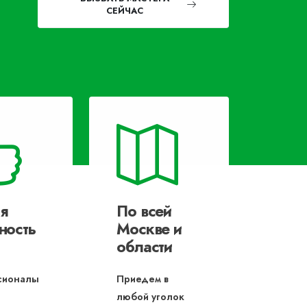
СЕЙЧАС
я
По всей
ность
Москве и
области
сионалы
Приедем в
любой уголок