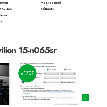
емся
Московской
 самыми
области
тыми
ми
lion 15-n065sr
170
300