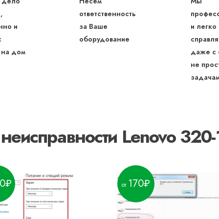
 дело
Несем
Мы
,
ответственность
профес
нно и
за Ваше
и легко
с
оборудование
справля
 на дом
даже с
не прос
задача
 неисправности Lenovo 320
0
170