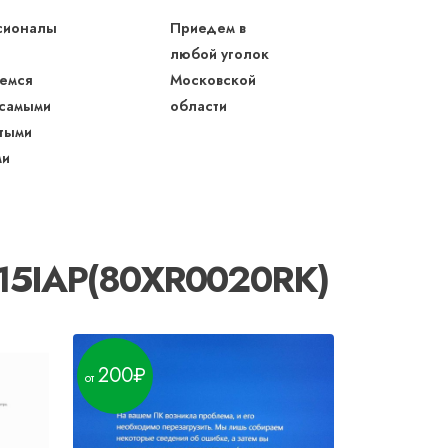
сионалы
Приедем в
любой уголок
емся
Московской
 самыми
области
тыми
ми
-15IAP(80XR0020RK)
200
490