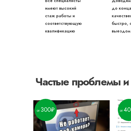
Все специалисты
Доводим
имеют высокий
до конца
стаж работы и
качестве
соответствующую
быстро, 
квалификацию
выездом
Частые проблемы и
300
40