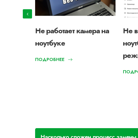
ит
Не работает камера на
Не в
ноутбуке
ноут
реж
ПОДРОБНЕЕ
ПОДР
Насколько сложен процесс замены 