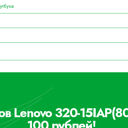
утбука
ов Lenovo 320-15IAP(
100 рублей!