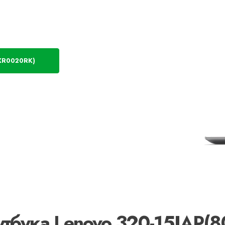
XR0020RK)
утбука Lenovo 320-15IAP