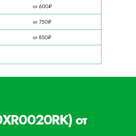
от 600₽
от 750₽
от 850₽
80XR0020RK) от