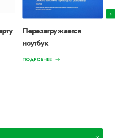
арту
Перезагружается
Пробле
ноутбук
изобра
ПОДРОБНЕЕ