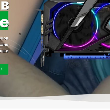
в
е
уков
хане
тика