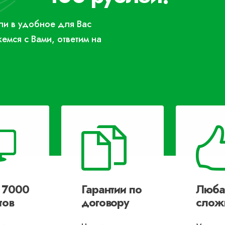
или в удобное для Вас
жемся с Вами, ответим на
 7000
Гарантии по
Люба
тов
договору
слож