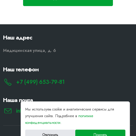
Наш адрес
Медицинская улица, д. 6
Наш телефон
+7 (499) 653-79-81
Наша почта
Мы используем cookie и аналитические сервисы для
info@remont-noutbukov-pk.ru
улучшения сайта. Подробнее в
политике
конфиденциальности
.
Отклонить
Принять